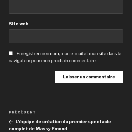
Site web
Enregistrer mon nom, mon e-mail et mon site dans le
navigateur pour mon prochain commentaire.
Navigation
Article
PRÉCÉDENT
de
précédent
L’équipe de création du premier spectacle
l’article
complet de Massy Emond