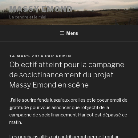
Aller
MASSY EMOND
au
La cendre et le miel
contenu
principal
Menu
PUBLIÉ
14 MARS 2014
PAR
ADMIN
LE
Objectif atteint pour la campagne
de sociofinancement du projet
Massy Emond en scène
J’ai le sourire fendu jusqu’aux oreilles et le coeur empli de
gratitude pour vous annoncer que l’objectif de la
campagne de sociofinancement Haricot est dépassé ce
matin.
Les prochains alliés qui contribueront permettront au